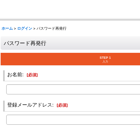
ホーム
>
ログイン
>
パスワード再発行
パスワード再発行
STEP 1
入力
お名前
:
[
必須
]
登録メールアドレス
:
[
必須
]