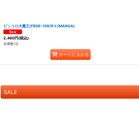
ピッコロ大魔王(FB06-108/R☆/MANGA)
2,460
円
(税込)
在庫数1点
カートに入れる
SALE