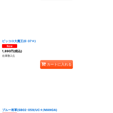
ピッコロ大魔王(E-37☆)
1,890
円
(税込)
在庫数2点
カートに入れる
ブルー将軍(SB02-059/UC☆/MANGA)