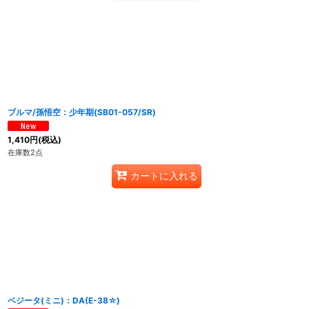
ブルマ/孫悟空：少年期(SB01-057/SR)
1,410
円
(税込)
在庫数2点
カートに入れる
ベジータ(ミニ)：DA(E-38☆)