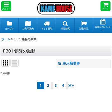
メニュー
カート
営業日カレンダ
カテゴリ
ご利用案内
ネット買取
商品検索
新着商品
ー
ホーム
>
FB01 覚醒の鼓動
FB01 覚醒の鼓動
表示順変更
閉じる
199
件
サブカテゴリ
:
1
2
3
4
次
»
表示数
:
並び順
: