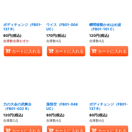
ボディチェンジ（FB01-
ウイス（FB01-004
瞬間移動かめはめ波
137 R）
UC）
（FB01-101 C）
80
円
(税込)
170
円
(税込)
120
円
(税込)
在庫数在庫わずか
在庫数4点
在庫数4点
カートに入れる
カートに入れる
カートに入れる
力の大会の武舞台
孫悟空（FB01-048
ボディチェンジ（FB01-
（FB01-032 R）
UC）
137 R）
120
円
(税込)
80
円
(税込)
80
円
(税込)
在庫数2点
在庫数4点
在庫数4点
カートに入れる
カートに入れる
カートに入れる