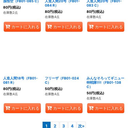
孫悟空（FB01-085 C）
人造人間20号（FB01-
人造人間20号（FB01-
084 R）
083 C）
80
円
(税込)
80
円
(税込)
80
円
(税込)
在庫数2点
在庫数4点
在庫数4点
カートに入れる
カートに入れる
カートに入れる
人造人間18号（FB01-
フリーザ（FB01-024
みんなそろってギニュー
081 R）
C）
特戦隊!!!!（FB01-138
C）
80
円
(税込)
50
円
(税込)
50
円
(税込)
在庫数4点
在庫数4点
在庫数4点
カートに入れる
カートに入れる
カートに入れる
1
2
3
4
次
»