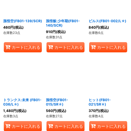
絞り込む
孫悟空(FB01-139/SCR)
孫悟飯:少年期(FB01-
ビルス(FB01-002/L☆)
140/SCR)
460
円
(税込)
840
円
(税込)
910
円
(税込)
在庫数23点
在庫数6点
在庫数31点
カートに入れる
カートに入れる
カートに入れる
トランクス:未来 (FB01-
孫悟空(FB01-
ヒット(FB01-
036/L☆)
015/SR☆)
021/SR☆)
1,480
円
(税込)
560
円
(税込)
370
円
(税込)
在庫数3点
在庫数27点
在庫数4点
カートに入れる
カートに入れる
カートに入れる