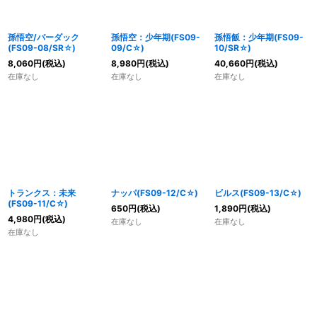
孫悟空/バーダック
孫悟空：少年期(FS09-
孫悟飯：少年期(FS09-
(FS09-08/SR☆)
09/C☆)
10/SR☆)
8,060
円
(税込)
8,980
円
(税込)
40,660
円
(税込)
在庫なし
在庫なし
在庫なし
トランクス：未来
ナッパ(FS09-12/C☆)
ビルス(FS09-13/C☆)
(FS09-11/C☆)
650
円
(税込)
1,890
円
(税込)
4,980
円
(税込)
在庫なし
在庫なし
在庫なし