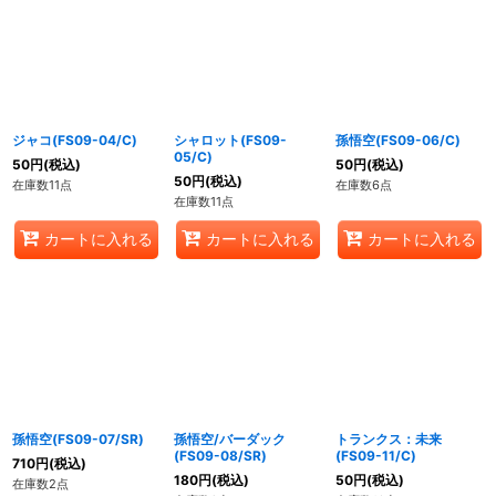
ジャコ(FS09-04/C)
シャロット(FS09-
孫悟空(FS09-06/C)
05/C)
50
円
(税込)
50
円
(税込)
50
円
(税込)
在庫数11点
在庫数6点
在庫数11点
カートに入れる
カートに入れる
カートに入れる
孫悟空(FS09-07/SR)
孫悟空/バーダック
トランクス：未来
(FS09-08/SR)
(FS09-11/C)
710
円
(税込)
180
円
(税込)
50
円
(税込)
在庫数2点