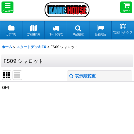
メニュー
カート
営業日カレンダ
カテゴリ
ご利用案内
ネット買取
商品検索
新着商品
ー
ホーム
>
スタートデッキEX
>
FS09 シャロット
FS09 シャロット
表示順変更
閉じる
36
件
表示数
:
並び順
:
絞り込む