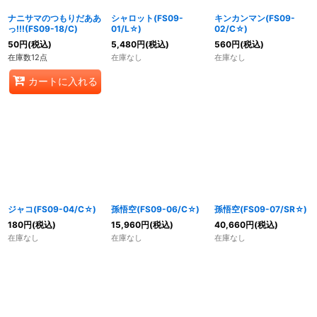
ナニサマのつもりだああ
シャロット(FS09-
キンカンマン(FS09-
っ!!!(FS09-18/C)
01/L☆)
02/C☆)
50
円
(税込)
5,480
円
(税込)
560
円
(税込)
在庫数12点
在庫なし
在庫なし
カートに入れる
ジャコ(FS09-04/C☆)
孫悟空(FS09-06/C☆)
孫悟空(FS09-07/SR☆)
180
円
(税込)
15,960
円
(税込)
40,660
円
(税込)
在庫なし
在庫なし
在庫なし