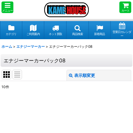
メニュー
カート
営業日カレンダ
カテゴリ
ご利用案内
ネット買取
商品検索
新着商品
ー
ホーム
>
エナジーマーカー
>
エナジーマーカーパック08
エナジーマーカーパック08
表示順変更
閉じる
10
件
表示数
:
並び順
:
絞り込む