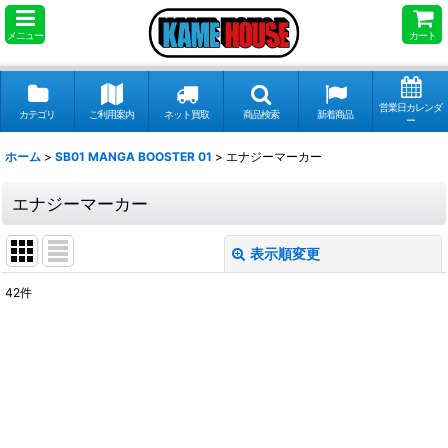
メニュー
カート
営業日カレンダ
カテゴリ
ご利用案内
ネット買取
商品検索
新着商品
ー
ホーム
>
SB01 MANGA BOOSTER 01
>
エナジーマーカー
エナジーマーカー
表示順変更
閉じる
42
件
表示数
:
並び順
:
絞り込む