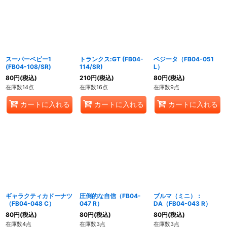
スーパーベビー1
トランクス:GT (FB04-
ベジータ（FB04-051
(FB04-108/SR)
114/SR)
L）
80
円
(税込)
210
円
(税込)
80
円
(税込)
在庫数14点
在庫数16点
在庫数9点
カートに入れる
カートに入れる
カートに入れる
ギャラクティカドーナツ
圧倒的な自信（FB04-
ブルマ（ミニ）：
（FB04-048 C）
047 R）
DA（FB04-043 R）
80
円
(税込)
80
円
(税込)
80
円
(税込)
在庫数4点
在庫数3点
在庫数3点