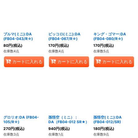
ブルマ(ミニ):DA
ピッコロ(ミニ):DA
キング・ゴマー:DA
(FB04-043/R☆)
(FB04-067/R☆)
(FB04-080/R☆)
80
円
(税込)
170
円
(税込)
170
円
(税込)
在庫数4点
在庫数4点
在庫数5点
カートに入れる
カートに入れる
カートに入れる
グロリオ:DA (FB04-
孫悟空（ミニ）：
孫悟空(ミニ):DA
105/R☆)
DA（FB04-012 SR★）
(FB04-012/SR)
270
円
(税込)
940
円
(税込)
180
円
(税込)
在庫数3点
在庫数1点
在庫数9点