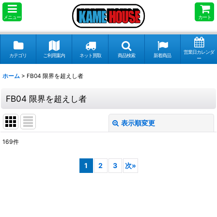
メニュー
カート
営業日カレンダ
カテゴリ
ご利用案内
ネット買取
商品検索
新着商品
ー
ホーム
>
FB04 限界を超えし者
FB04 限界を超えし者
表示順変更
閉じる
169
件
サブカテゴリ
:
1
2
3
次
»
表示数
:
並び順
: