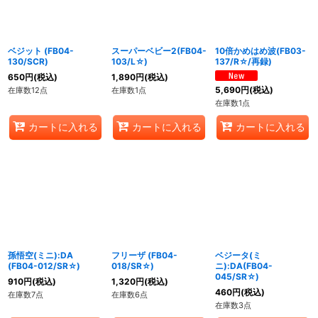
絞り込む
ベジット (FB04-
スーパーベビー2(FB04-
10倍かめはめ波(FB03-
130/SCR)
103/L☆)
137/R☆/再録)
650
円
(税込)
1,890
円
(税込)
5,690
円
(税込)
在庫数12点
在庫数1点
在庫数1点
カートに入れる
カートに入れる
カートに入れる
孫悟空(ミニ):DA
フリーザ (FB04-
ベジータ(ミ
(FB04-012/SR☆)
018/SR☆)
ニ):DA(FB04-
045/SR☆)
910
円
(税込)
1,320
円
(税込)
460
円
(税込)
在庫数7点
在庫数6点
在庫数3点