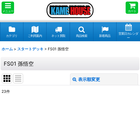
メニュー
カート
営業日カレンダ
カテゴリ
ご利用案内
ネット買取
商品検索
新着商品
ー
ホーム
>
スタートデッキ
>
FS01 孫悟空
FS01 孫悟空
表示順変更
閉じる
23
件
表示数
:
並び順
:
絞り込む