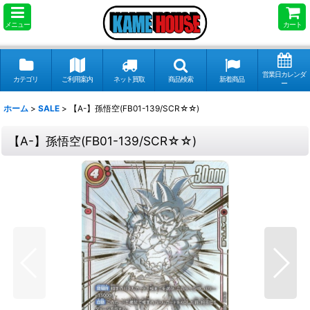
メニュー
カート
営業日カレンダ
カテゴリ
ご利用案内
ネット買取
商品検索
新着商品
ー
ホーム
>
SALE
>
【A-】孫悟空(FB01-139/SCR☆☆)
【A-】孫悟空(FB01-139/SCR☆☆)