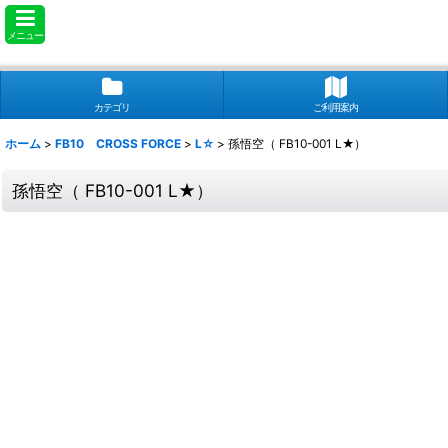
メニュー
カテゴリ
ご利用案内
ホーム
>
FB10 CROSS FORCE
>
L☆
>
孫悟空（ FB10-001 L★）
孫悟空（ FB10-001 L★）