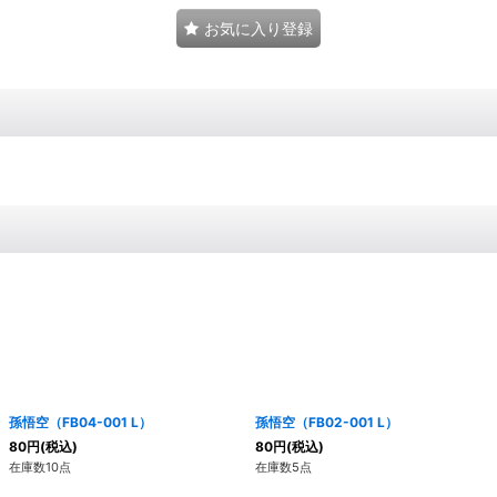
お気に入り登録
孫悟空（FB04-001 L）
孫悟空（FB02-001 L）
80
円
(税込)
80
円
(税込)
在庫数10点
在庫数5点