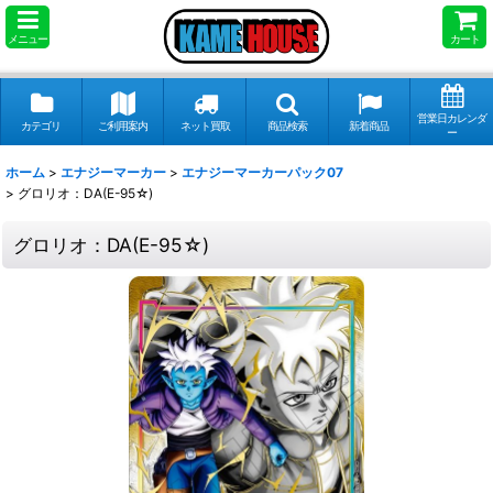
メニュー
カート
営業日カレンダ
カテゴリ
ご利用案内
ネット買取
商品検索
新着商品
ー
ホーム
>
エナジーマーカー
>
エナジーマーカーパック07
>
グロリオ：DA(E-95☆)
グロリオ：DA(E-95☆)