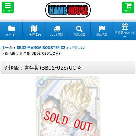
メニュー
カート
営業日カレンダ
カテゴリ
ご利用案内
ネット買取
商品検索
新着商品
ー
ホーム
>
SB02 MANGA BOOSTER 02
>
パラレル
>
孫悟飯：青年期(SB02-026/UC☆)
孫悟飯：青年期(SB02-026/UC☆)