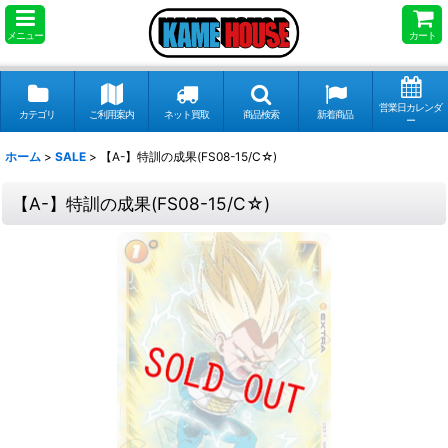
メニュー
カート
営業日カレンダ
カテゴリ
ご利用案内
ネット買取
商品検索
新着商品
ー
ホーム
>
SALE
>
【A-】特訓の成果(FS08-15/C☆)
【A-】特訓の成果(FS08-15/C☆)