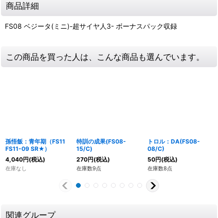
商品詳細
FS08 ベジータ(ミニ)-超サイヤ人3- ボーナスパック収録
この商品を買った人は、こんな商品も選んでいます。
孫悟飯：青年期（FS11
特訓の成果(FS08-
トロル：DA(FS08-
FS11-09 SR★）
15/C)
08/C)
4,040
円
(税込)
270
円
(税込)
50
円
(税込)
在庫なし
在庫数9点
在庫数8点
関連グループ