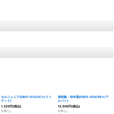
セルジュニア(SB01-013/UC☆/リミ
孫悟飯：幼年期(FB05-054/SR☆/ア
テッド)
ルバト)
1,320
円
(税込)
13,500
円
(税込)
在庫なし
在庫なし