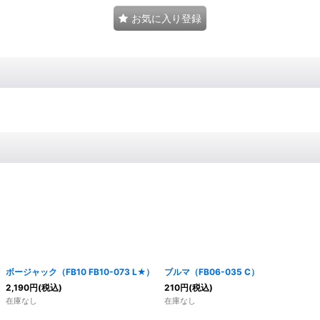
お気に入り登録
ボージャック（FB10 FB10-073 L★）
ブルマ（FB06-035 C）
2,190
円
(税込)
210
円
(税込)
在庫なし
在庫なし