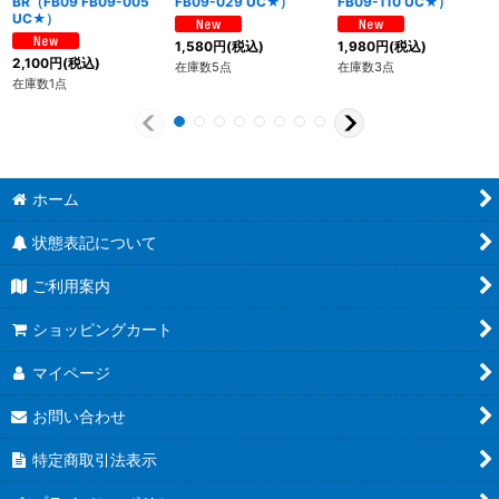
BR（FB09 FB09-005
FB09-029 UC★）
FB09-110 UC★）
UC★）
1,580
円
(税込)
1,980
円
(税込)
2,100
円
(税込)
在庫数5点
在庫数3点
在庫数1点
ホーム
状態表記について
ご利用案内
ショッピングカート
マイページ
お問い合わせ
特定商取引法表示