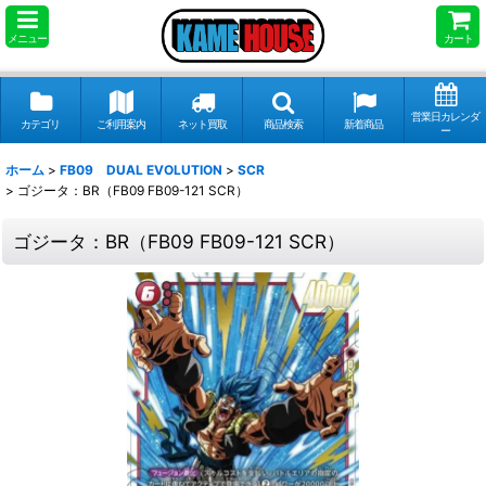
メニュー
カート
営業日カレンダ
カテゴリ
ご利用案内
ネット買取
商品検索
新着商品
ー
ホーム
>
FB09 DUAL EVOLUTION
>
SCR
>
ゴジータ：BR（FB09 FB09-121 SCR）
ゴジータ：BR（FB09 FB09-121 SCR）