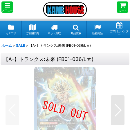
メニュー
カート
営業日カレンダ
カテゴリ
ご利用案内
ネット買取
商品検索
新着商品
ー
ホーム
>
SALE
>
【A-】トランクス:未来 (FB01-036/L☆)
【A-】トランクス:未来 (FB01-036/L☆)