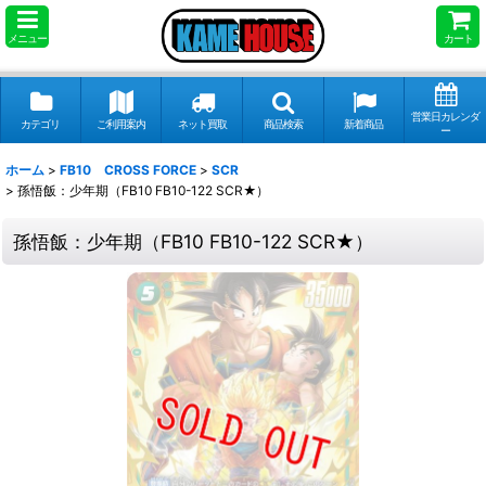
メニュー
カート
営業日カレンダ
カテゴリ
ご利用案内
ネット買取
商品検索
新着商品
ー
ホーム
>
FB10 CROSS FORCE
>
SCR
>
孫悟飯：少年期（FB10 FB10-122 SCR★）
孫悟飯：少年期（FB10 FB10-122 SCR★）