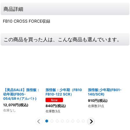
商品詳細
FB10 CROSS FORCE収録
この商品を買った人は、こんな商品も選んでいます。
【美品SALE】孫悟飯：
孫悟飯：少年期（FB10
孫悟飯:少年期(FB01-
幼年期(FB05-
FB10-122 SCR）
140/SCR)
054/SR☆/アルバト)
910
円
(税込)
12,070
円
(税込)
840
円
(税込)
在庫数31点
在庫なし
在庫数3点