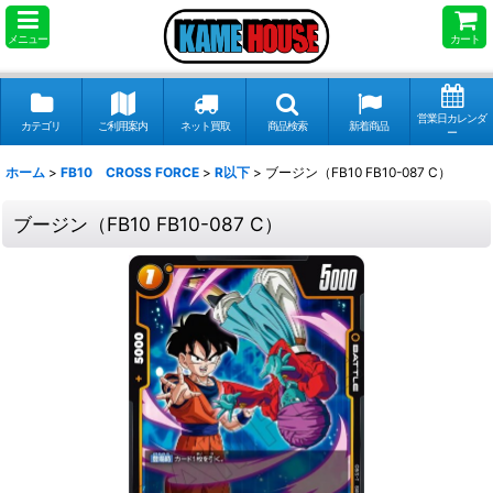
メニュー
カート
営業日カレンダ
カテゴリ
ご利用案内
ネット買取
商品検索
新着商品
ー
ホーム
>
FB10 CROSS FORCE
>
R以下
>
ブージン（FB10 FB10-087 C）
ブージン（FB10 FB10-087 C）