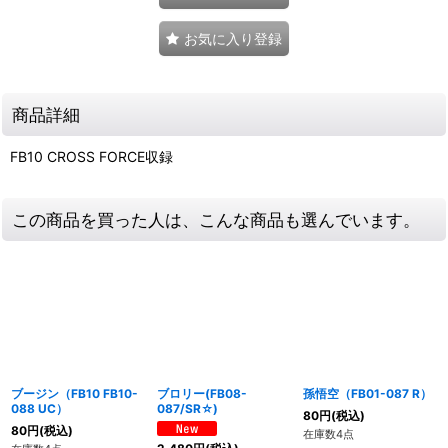
お気に入り登録
商品詳細
FB10 CROSS FORCE収録
この商品を買った人は、こんな商品も選んでいます。
ブージン（FB10 FB10-
ブロリー(FB08-
孫悟空（FB01-087 R）
088 UC）
087/SR☆)
80
円
(税込)
80
円
(税込)
在庫数4点