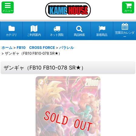
メニュー
カート
営業日カレンダ
カテゴリ
ご利用案内
ネット買取
商品検索
新着商品
ー
ホーム
>
FB10 CROSS FORCE
>
パラレル
>
ザンギャ（FB10 FB10-078 SR★）
ザンギャ（FB10 FB10-078 SR★）