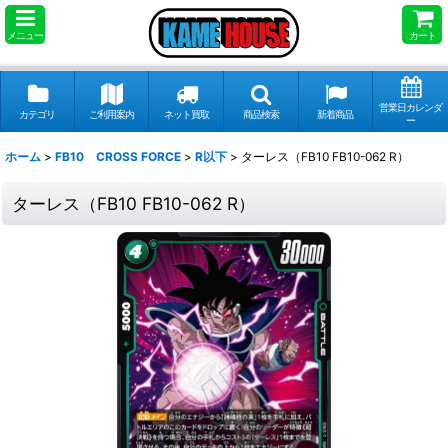
メニュー
カート
営業日カレンダ
カテゴリ
ご利用案内
ネット買取
商品検索
新着商品
ー
ホーム
>
FB10 CROSS FORCE
>
R以下
>
ターレス（FB10 FB10-062 R）
ターレス（FB10 FB10-062 R）