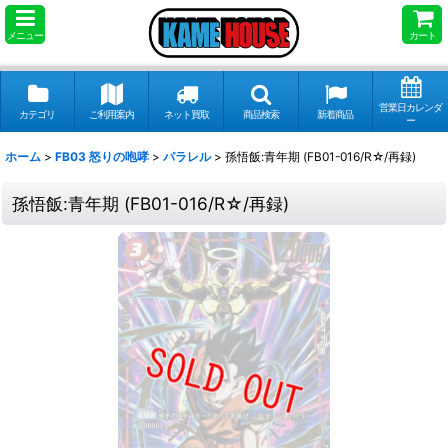
メニュー
カート
営業日カレンダ
カテゴリ
ご利用案内
ネット買取
商品検索
新着商品
ー
ホーム
>
FB03 怒りの咆哮
>
パラレル
>
孫悟飯:青年期 (FB01-016/R☆/再録)
孫悟飯:青年期 (FB01-016/R☆/再録)