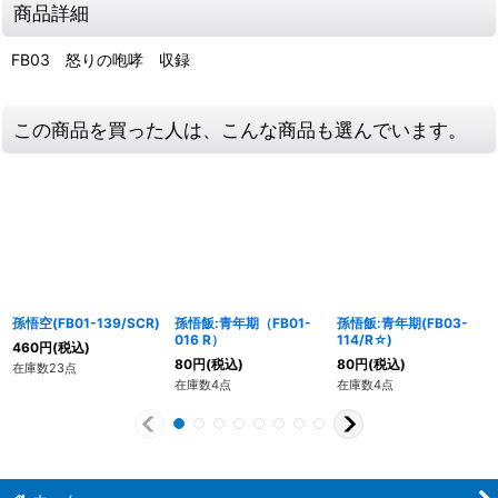
商品詳細
FB03 怒りの咆哮 収録
この商品を買った人は、こんな商品も選んでいます。
孫悟空(FB01-139/SCR)
孫悟飯:青年期（FB01-
孫悟飯:青年期(FB03-
016 R）
114/R☆)
460
円
(税込)
80
円
(税込)
80
円
(税込)
在庫数23点
在庫数4点
在庫数4点