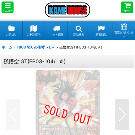
メニュー
カート
営業日カレンダ
カテゴリ
ご利用案内
ネット買取
商品検索
新着商品
ー
ホーム
>
FB03 怒りの咆哮
>
L☆
>
孫悟空:GT(FB03-104/L☆)
孫悟空:GT(FB03-104/L☆)