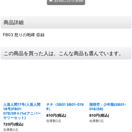
商品詳細
FB03 怒りの咆哮 収録
この商品を買った人は、こんな商品も選んでいます。
人造人間17号/人造人間
チチ（SB01 SB01-019
孫悟空：少年期(SB01-
18号(FB01-
R）
018/SR)
078/SR☆/1stアニバー
810
円
(税込)
810
円
(税込)
サリーセット)
在庫数2点
在庫数1点
720
円
(税込)
在庫数2点