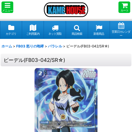
メニュー
カート
営業日カレンダ
カテゴリ
ご利用案内
ネット買取
商品検索
新着商品
ー
ホーム
>
FB03 怒りの咆哮
>
パラレル
>
ビーデル(FB03-042/SR☆)
ビーデル(FB03-042/SR☆)