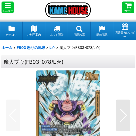
メニュー
カート
営業日カレンダ
カテゴリ
ご利用案内
ネット買取
商品検索
新着商品
ー
ホーム
>
FB03 怒りの咆哮
>
L☆
>
魔人ブウ(FB03-078/L☆)
魔人ブウ(FB03-078/L☆)