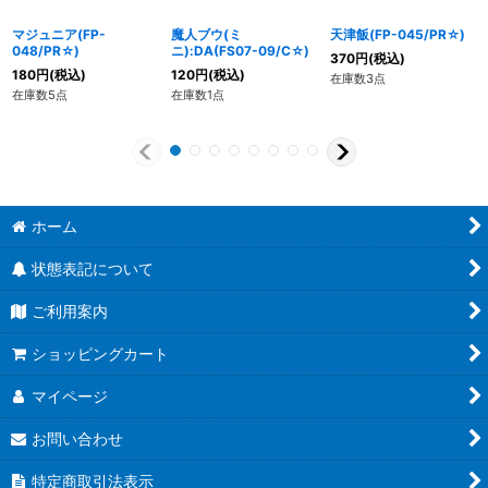
マジュニア(FP-
魔人ブウ(ミ
天津飯(FP-045/PR☆)
048/PR☆)
ニ):DA(FS07-09/C☆)
370
円
(税込)
180
円
(税込)
120
円
(税込)
在庫数3点
在庫数5点
在庫数1点
ホーム
状態表記について
ご利用案内
ショッピングカート
マイページ
お問い合わせ
特定商取引法表示