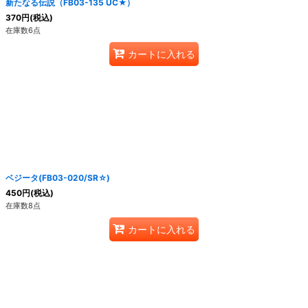
新たなる伝説（FB03-135 UC★）
370
円
(税込)
在庫数6点
カートに入れる
ベジータ(FB03-020/SR☆)
450
円
(税込)
在庫数8点
カートに入れる