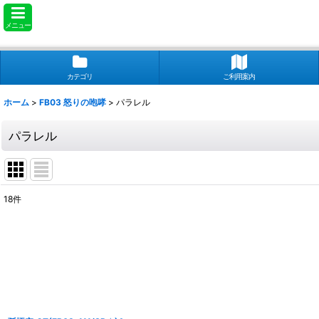
メニュー
カテゴリ
ご利用案内
ホーム
>
FB03 怒りの咆哮
>
パラレル
パラレル
18
件
表示数
:
並び順
: