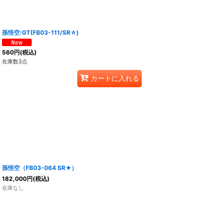
孫悟空:GT(FB03-111/SR☆)
560
円
(税込)
在庫数3点
カートに入れる
孫悟空（FB03-064 SR★）
182,000
円
(税込)
在庫なし