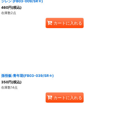
ジレン (FB03-009/SR☆)
460
円
(税込)
在庫数2点
カートに入れる
孫悟飯:青年期(FB03-039/SR☆)
350
円
(税込)
在庫数14点
カートに入れる